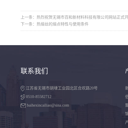
上一条：热烈祝贺无锡市百和新材料科技有限公司网站正式
下一条：热熔丝的熔点特性与使用条件
联系我们
江苏省无锡市胡埭工业园北区合欢路20号
0510-85582712
baihexincailiao@sina.com