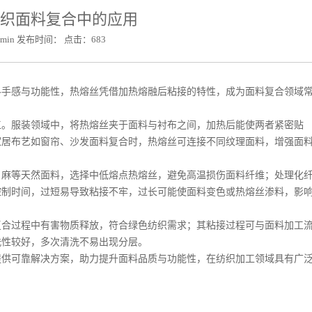
织面料复合中的应用
min 发布时间： 点击：683
料手感与功能性，热熔丝凭借加热熔融后粘接的特性，成为面料复合领域
工。服装领域中，将热熔丝夹于面料与衬布之间，加热后能使两者紧密贴
家居布艺如窗帘、沙发面料复合时，热熔丝可连接不同纹理面料，增强面
、麻等天然面料，选择中低熔点热熔丝，避免高温损伤面料纤维；处理化
控制时间，过短易导致粘接不牢，过长可能使面料变色或热熔丝渗料，影
复合过程中有害物质释放，符合绿色纺织需求；其粘接过程可与面料加工
洗性较好，多次清洗不易出现分层。
提供可靠解决方案，助力提升面料品质与功能性，在纺织加工领域具有广